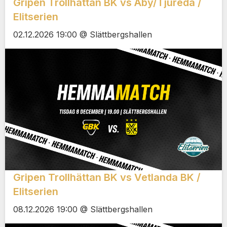
Gripen Trollhättan BK vs Åby/Tjureda /
Elitserien
02.12.2026 19:00 @ Slättbergshallen
Gripen Trollhättan BK vs Vetlanda BK /
Elitserien
08.12.2026 19:00 @ Slättbergshallen