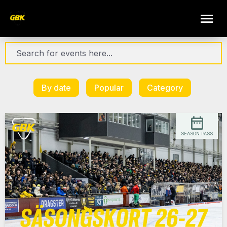
By date
Popular
Category
SEASON PASS