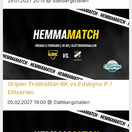
29.01.2027 20:15 @ Slättbergshallen
Gripen Trollhättan BK vs Edsbyns IF /
Elitserien
05.02.2027 19:00 @ Slättbergshallen