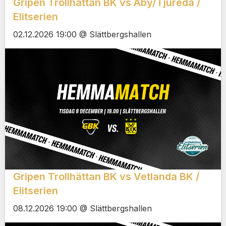
Gripen Trollhättan BK vs Åby/Tjureda /
Elitserien
02.12.2026 19:00 @ Slättbergshallen
Gripen Trollhättan BK vs Vetlanda BK /
Elitserien
08.12.2026 19:00 @ Slättbergshallen