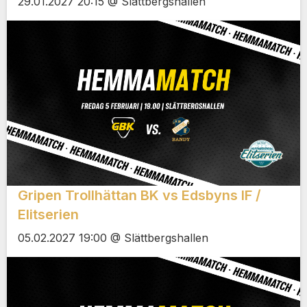
29.01.2027 20:15 @ Slättbergshallen
Gripen Trollhättan BK vs Edsbyns IF /
Elitserien
05.02.2027 19:00 @ Slättbergshallen