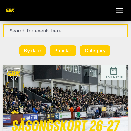
By date
Popular
Category
SEASON PASS