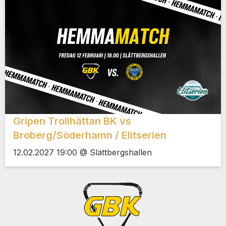
Gripen Trollhättan BK vs
Broberg/Söderhamn / Elitserien
12.02.2027 19:00 @ Slättbergshallen