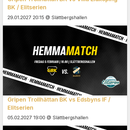
BK / Elitserien
29.01.2027 20:15 @ Slättbergshallen
Gripen Trollhättan BK vs Edsbyns IF /
Elitserien
05.02.2027 19:00 @ Slättbergshallen