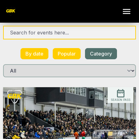
By date
Popular
Category
SEASON PASS